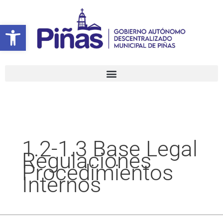
Ir
Buscar
al
por:
Abrir barra de herramientas
contenido
1.2-1.3 Base Legal
Regulaciones
Procedimientos
Internos