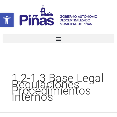
Ir
Buscar
al
por:
Abrir barra de herramientas
contenido
1.2-1.3 Base Legal
Regulaciones
Procedimientos
Internos