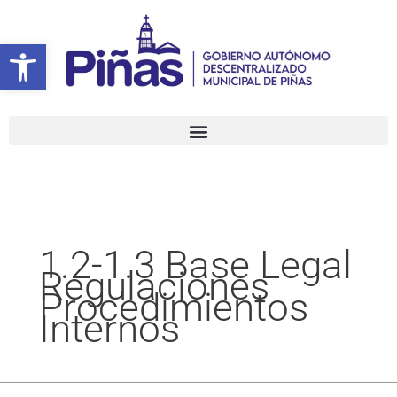
Ir
Buscar
al
por:
Abrir barra de herramientas
contenido
1.2-1.3 Base Legal
Regulaciones
Procedimientos
Internos