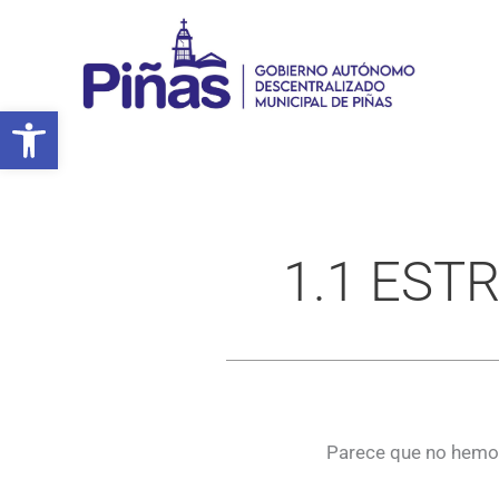
Ir
al
contenido
Abrir barra de herramientas
1.1 EST
Parece que no hemos