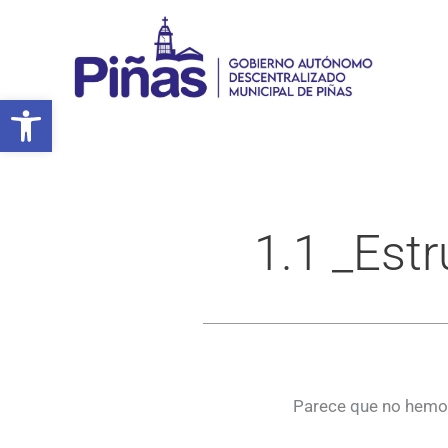
Ir
al
contenido
Abrir barra de herramientas
1.1 _Est
Parece que no hemos