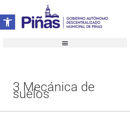
Ir
Buscar
al
por:
Abrir barra de herramientas
contenido
3 Mecánica de
suelos