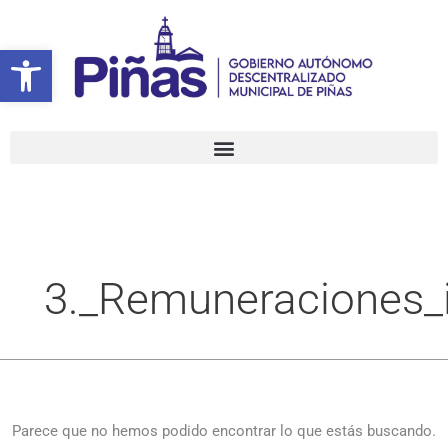
Ir
Buscar
al
por:
Abrir barra de herramientas
contenido
3._Remuneraciones_i
Parece que no hemos podido encontrar lo que estás buscando.