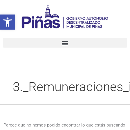
Ir
Buscar
al
por:
Abrir barra de herramientas
contenido
3._Remuneraciones_i
Parece que no hemos podido encontrar lo que estás buscando.